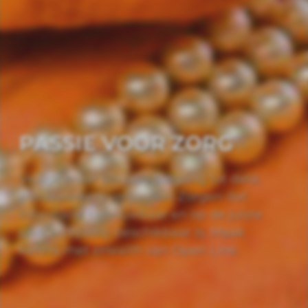
PASSIE VOOR ZORG
Veilige maar simpele toegang tot data,
medewerkers verbinden. Zorgen dat
informatie betrouwbaar en op de juiste
plek en tijdstip beschikbaar is. Maak
kennis met eHealth van Open Line.