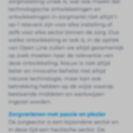
zorginstelling uniek is, wat ook maakt dat
technologische ontwikkelingen en
ontwikkelingen in zorgmarkt niet altijd 1-
op-1 relevant zijn voor elke instelling of
zelfs voor elke sector binnen de zorg. Dus
welke ontwikkeling er ook is, in de optiek
van Open Line zullen we altijd gezamenlijk
op zoek moeten naar de relevantie van
deze ontwikkeling. Nieuw is niet altijd
beter en innovatie behelst niet altijd
nieuwe technologie, maar kan ook
betrekking hebben op de wijze waarop
bestaande middelen en werkwijzen
ingezet worden.
Zorgverlenen met passie en plezier
De zorgsector is een bijzondere sector en
in deze tijd een hectische sector. De