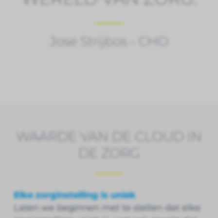
Jose Strijbos - CHO
WAARDE VAN DE CLOUD IN
DE ZORG
Elke zorginstelling is uniek
Laten we beginnen met te stellen dat elke