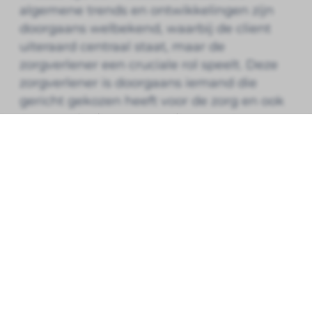
algemene trends en ontwikkelingen zijn
doorgaans welbekend, waarbij de client
uiteraard centraal staat, maar de
zorgverlener een cruciale rol speelt. Deze
zorgverlener is doorgaans iemand die
gericht gekozen heeft voor de zorg en ook
met passie deze zorg verleent. Het streven
van Open Line is dan ook dat de
zorgverlener moet kunnen vertrouwen op
Open Line, de mensen die bij ons werken
en de diensten die we leveren, zodat de
zorgverlener met passie en plezier de zorg
kan verlenen. Onze (merk)belofte is dat we
immens betrokken zijn bij onze klanten en
onze collega’s.
Bewust van verantwoordelijkheid
Het begrijpen van de cloud, het leveren